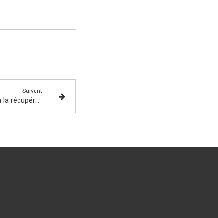
Suivant
Les prochaines formations à la récupération, au stockage et la gestion de l'eau de pluie